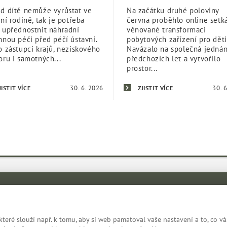
d dítě nemůže vyrůstat ve
Na začátku druhé poloviny
tní rodině, tak je potřeba
června proběhlo online setk
 upřednostnit náhradní
věnované transformaci
nnou péči před péčí ústavní.
pobytových zařízení pro děti
o zástupci krajů, neziskového
Navázalo na společná jednán
oru i samotných...
předchozích let a vytvořilo
prostor...
30. 6. 2026
30. 
JISTIT VÍCE
ZJISTIT VÍCE
eré slouží např. k tomu, aby si web pamatoval vaše nastavení a to, co vá