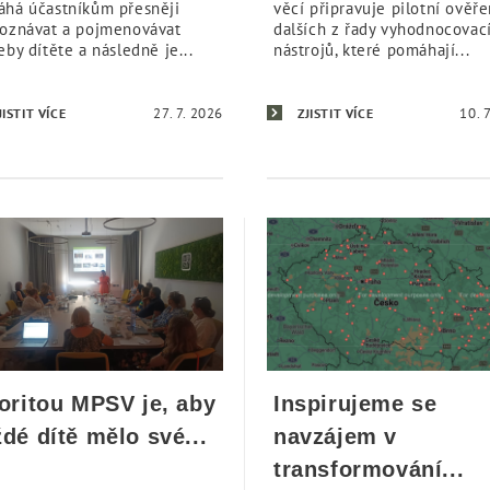
há účastníkům přesněji
věcí připravuje pilotní ověře
oznávat a pojmenovávat
dalších z řady vyhodnocovac
eby dítěte a následně je...
nástrojů, které pomáhají...
27. 7. 2026
10. 
JISTIT VÍCE
ZJISTIT VÍCE
ioritou MPSV je, aby
Inspirujeme se
dé dítě mělo své...
navzájem v
transformování...