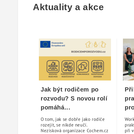
Aktuality a akce
Jak být rodičem po
Při
rozvodu? S novou rolí
pr
pomáhá...
pro
O tom, jak se dobře jako rodiče
Work
rozejít, se nikde neučí.
prak
Nezisková organizace Cochem.cz
při 