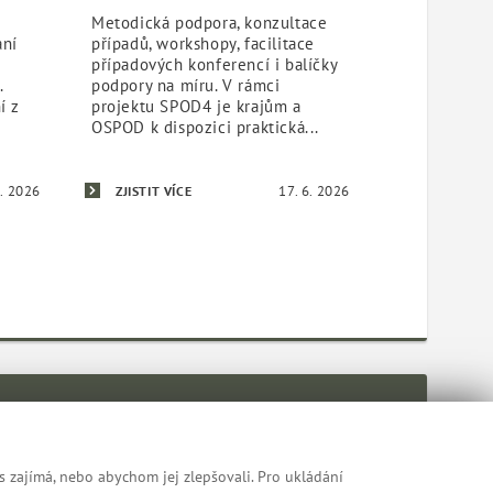
Metodická podpora, konzultace
ání
případů, workshopy, facilitace
případových konferencí i balíčky
.
podpory na míru. V rámci
í z
projektu SPOD4 je krajům a
OSPOD k dispozici praktická...
6. 2026
17. 6. 2026
ZJISTIT VÍCE
s zajímá, nebo abychom jej zlepšovali. Pro ukládání
Mapa webu