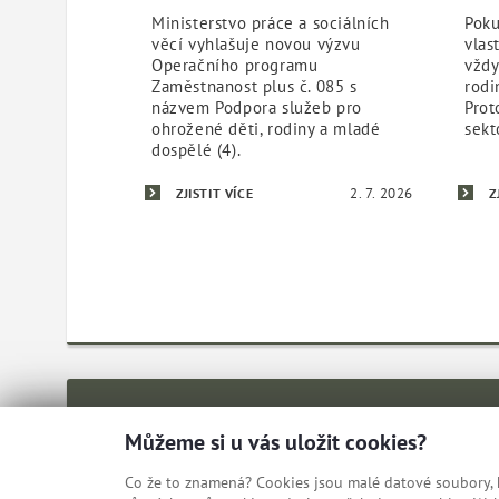
Ministerstvo práce a sociálních
Poku
věcí vyhlašuje novou výzvu
vlas
Operačního programu
vždy
Zaměstnanost plus č. 085 s
rodi
názvem Podpora služeb pro
Prot
ohrožené děti, rodiny a mladé
sekt
dospělé (4).
2. 7. 2026
ZJISTIT VÍCE
Z
Můžeme si u vás uložit cookies?
Co že to znamená? Cookies jsou malé datové soubory, kt
© Ministerstvo práce a sociálních věcí