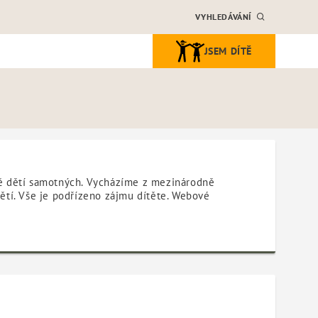
VYHLEDÁVÁNÍ
JSEM DÍTĚ
ně dětí samotných. Vycházíme z mezinárodně
ětí. Vše je podřízeno zájmu dítěte. Webové