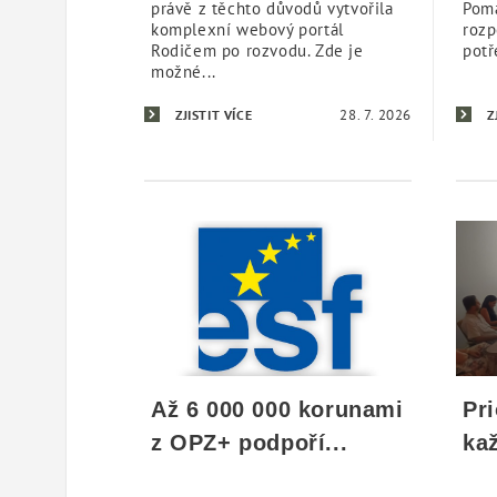
právě z těchto důvodů vytvořila
Pomá
komplexní webový portál
rozp
Rodičem po rozvodu. Zde je
potř
možné...
28. 7. 2026
ZJISTIT VÍCE
Z
Až 6 000 000 korunami
Pr
z OPZ+ podpoří...
kaž