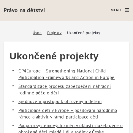
Právo na dětství
MENU
Ukončené projekty - Právo na dětst
Úvod
Projekty
Ukončené projekty
Ukončené projekty
CP4Europe – Strengthening National Child
Participation Frameworks and Action in Europe
Standardizace procesu zabezpečení náhradní
rodinné péče o děti
Sjednocení přístupu k ohroženým dětem
Participace dětí v Evropě – posilování národního
rámce a aktivit v rámci participace dětí
Podpora systémových změn v oblasti služeb péče o
ohrožené děti, mladé lidi a rodiny v České