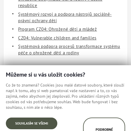
republice
Systémový rozvoj a podpora nástrojů sociálně-
právní ochrany dětí
Program CZ04: Ohrožené děti a mládež
CZ04: Vulnerable children and families
Systémová podpora procesů transformace systému
péče o ohrožené děti a rodiny
Můžeme si u vás uložit cookies?
Co že to znamená? Cookies jsou malé datové soubory, které slouží
např. k tomu, aby si web pamatoval vaše nastavení a to, co vás
zajímá, nebo abychom jej zlepšovali. Pro ukládání různých typů
cookies od vás potřebujeme souhlas. Web bude fungovat i bez
souhlasu, s ním ale o něco lépe.
Mapa webu
© Ministerstvo práce a sociálních věcí
SOUHLASÍM SE VŠEMI
PODROBNÉ